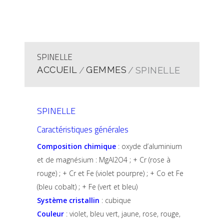
SPINELLE
ACCUEIL
GEMMES
SPINELLE
SPINELLE
Caractéristiques générales
Composition chimique
: oxyde d’aluminium
et de magnésium : MgAl2O4 ; + Cr (rose à
rouge) ; + Cr et Fe (violet pourpre) ; + Co et Fe
(bleu cobalt) ; + Fe (vert et bleu)
Système cristallin
: cubique
Couleur
: violet, bleu vert, jaune, rose, rouge,