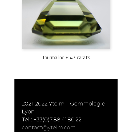
Tourmaline 8,47 carats
2021-2022 Yteim – Gemmologie
Lyon
Tel : +33(0)7.88.41.80.22
contact@yteim.com