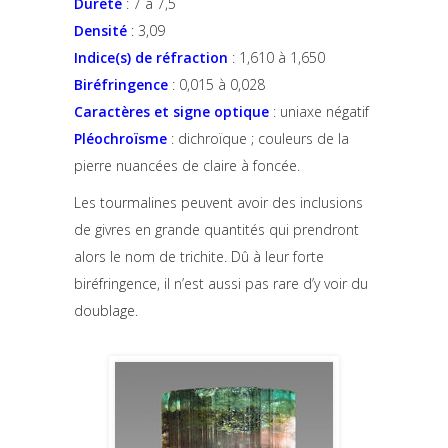
Dureté
: 7 à 7,5
Densité
: 3,09
Indice(s) de réfraction
: 1,610 à 1,650
Biréfringence
: 0,015 à 0,028
Caractères et signe optique
: uniaxe négatif
Pléochroïsme
: dichroïque ; couleurs de la
pierre nuancées de claire à foncée.
Les tourmalines peuvent avoir des inclusions
de givres en grande quantités qui prendront
alors le nom de trichite. Dû à leur forte
biréfringence, il n’est aussi pas rare d’y voir du
doublage.