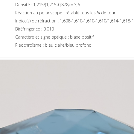
Densité : 1,215/(1,215-0,878) = 3,6
Réaction au polariscope : rétablit tous les ¼ de tour
Indice(s) de réfraction : 1,608-1,610-1,610-1,610/1,61
4-1,618-1
Biréfringence : 0,010
Caractère et signe optique : biaxe positif
Pléochroïsme : bleu claire/bleu profond