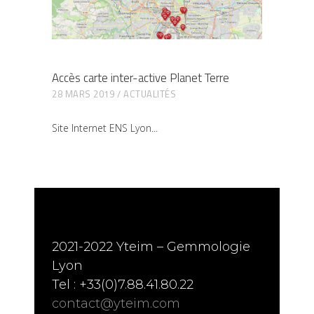
Accès carte inter-active Planet Terre
28 MARS 2019
ACTUALITÉS
Site Internet ENS Lyon
2021-2022 Yteim – Gemmologie
Lyon
Tel : +33(0)7.88.41.80.22
contact@yteim.com