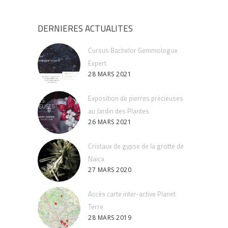
DERNIERES ACTUALITES
Cursus Bachelor Gemmologue
Expert
28 MARS 2021
Exposition de pierres précieuses
au Jardin des Plantes
26 MARS 2021
Cristaux de gypse de la grotte de
Naica
27 MARS 2020
Accès carte inter-active Planet
Terre
28 MARS 2019